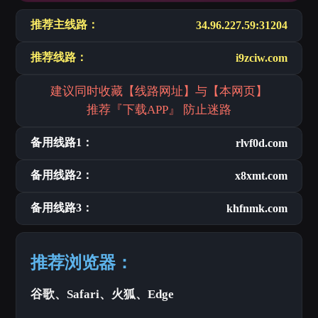
推荐主线路：
34.96.227.59:31204
推荐线路：
i9zciw.com
建议同时收藏【线路网址】与【本网页】
推荐『下载APP』 防止迷路
备用线路1：
rlvf0d.com
备用线路2：
x8xmt.com
备用线路3：
khfnmk.com
推荐浏览器：
谷歌、Safari、火狐、Edge